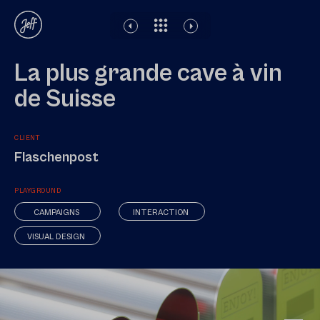
Mentions Légales
Impressum
Politique de confidentialité
La plus grande cave à vin
de Suisse
CLIENT
Flaschenpost
PLAYGROUND
CAMPAIGNS
INTERACTION
VISUAL DESIGN